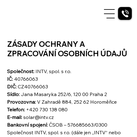
ZÁSADY OCHRANY A
ZPRACOVÁNÍ OSOBNÍCH ÚDAJŮ
Společnost:
INTV, spol. s r.o.
IČ:
40766063
DIČ:
CZ40766063
Sídlo:
Jana Masaryka 252/6, 120 00 Praha 2
Provozovna:
V Zahradě 884, 252 62 Horoměřice
Telefon:
+420 730 138 080
E-mail:
solar@intv.cz
Bankovní spojení:
ČSOB – 576685663/0300
Společnost INTV, spol. s r.o. (dále jen „INTV“ nebo