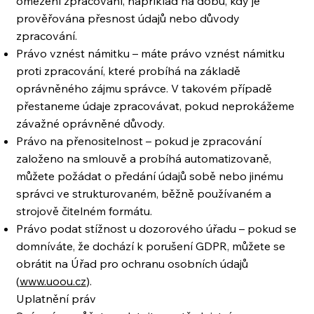
omezení zpracování, například na dobu, kdy je
prověřována přesnost údajů nebo důvody
zpracování.
Právo vznést námitku – máte právo vznést námitku
proti zpracování, které probíhá na základě
oprávněného zájmu správce. V takovém případě
přestaneme údaje zpracovávat, pokud neprokážeme
závažné oprávněné důvody.
Právo na přenositelnost – pokud je zpracování
založeno na smlouvě a probíhá automatizovaně,
můžete požádat o předání údajů sobě nebo jinému
správci ve strukturovaném, běžně používaném a
strojově čitelném formátu.
Právo podat stížnost u dozorového úřadu – pokud se
domníváte, že dochází k porušení GDPR, můžete se
obrátit na Úřad pro ochranu osobních údajů
(
www.uoou.cz
).
Uplatnění práv