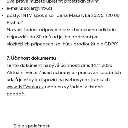
Svá práva můžete uplatnit prostřednictvím:
e-mailu:
solar@intv.cz
pošty: INTV, spol. s r.o., Jana Masaryka 252/6, 120 00
Praha 2
Na vaši žádost odpovíme bez zbytečného odkladu,
nejpozději do 30 dnů od jejího obdržení (ve
složitějších případech lze lhůtu prodloužit dle GDPR).
7. Účinnost dokumentu
Tento dokument nabývá účinnosti dne: 14.11.2025
Aktuální verze Zásad ochrany a zpracování osobních
údajů je vždy k dispozici na webových stránkách
www.INTVsolar.cz
nebo na vyžádání v tištěné
podobě.
Sídlo společnosti