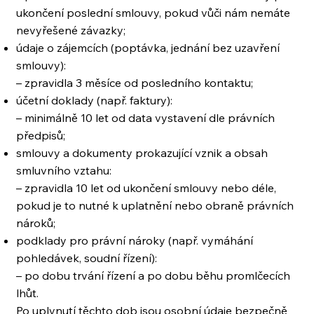
ukončení poslední smlouvy, pokud vůči nám nemáte
nevyřešené závazky;
údaje o zájemcích (poptávka, jednání bez uzavření
smlouvy):
– zpravidla 3 měsíce od posledního kontaktu;
účetní doklady (např. faktury):
– minimálně 10 let od data vystavení dle právních
předpisů;
smlouvy a dokumenty prokazující vznik a obsah
smluvního vztahu:
– zpravidla 10 let od ukončení smlouvy nebo déle,
pokud je to nutné k uplatnění nebo obraně právních
nároků;
podklady pro právní nároky (např. vymáhání
pohledávek, soudní řízení):
– po dobu trvání řízení a po dobu běhu promlčecích
lhůt.
Po uplynutí těchto dob jsou osobní údaje bezpečně